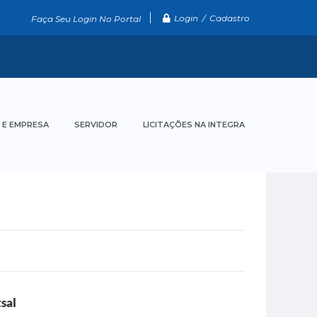
Login / Cadastro
Faça Seu Login No Portal
 E EMPRESA
SERVIDOR
LICITAÇÕES NA INTEGRA
tsal