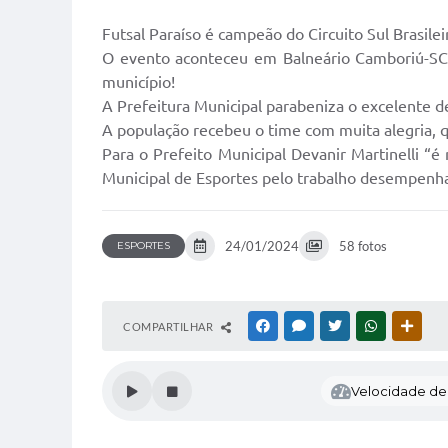
Futsal Paraíso é campeão do Circuito Sul Brasile
O evento aconteceu em Balneário Camboriú-SC, 
município!
A Prefeitura Municipal parabeniza o excelente d
A população recebeu o time com muita alegria, 
Para o Prefeito Municipal Devanir Martinelli “é
Municipal de Esportes pelo trabalho desempenha
24/01/2024
58 fotos
ESPORTES
COMPARTILHAR
FACEBOOK
MESSENGER
TWITTER
WHATSAPP
OUTR
Velocidade de l