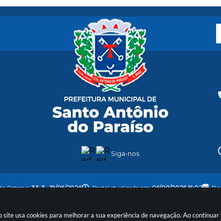
Siga-nos
do Sistema:
3.5.3 - 19/06/2026
Portal atualizado em:
06/08/2026 16:02
Dad
so site usa cookies para melhorar a sua experiência de navegação. Ao continua