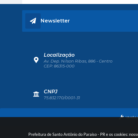
Newsletter
Localização
Av. Dep. Nilson Ribas, 886 - Centro
CEP: 86315-000
CNPJ
75.832.170/0001-31
Versão 
Prefeitura de Santo Antônio do Paraíso - PR e os cookies: nos