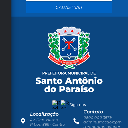
CADASTRAR
Siga-nos
Contato
Localização
0800 000 3879
Av. Dep. Nilson
administracao@pm
Ribas, 886 - Centro
santoantoniodopar