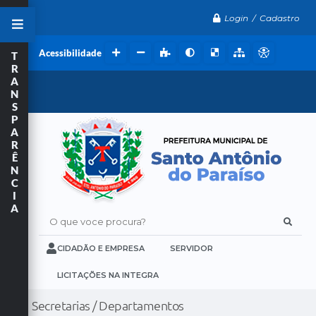
Login / Cadastro
Acessibilidade
T
R
A
N
S
P
A
R
Ê
N
C
I
A
O que voce procura?
CIDADÃO E EMPRESA
SERVIDOR
LICITAÇÕES NA INTEGRA
Secretarias / Departamentos