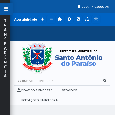
Login / Cadastro
Acessibilidade
T
R
A
N
S
P
A
R
Ê
N
C
I
A
O que voce procura?
CIDADÃO E EMPRESA
SERVIDOR
LICITAÇÕES NA INTEGRA