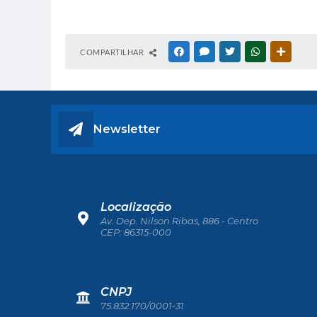
COMPARTILHAR
FACEBOOK
MESSENGER
TWITTER
WHATSAPP
OUTRAS
Newsletter
Localização
Av. Dep. Nilson Ribas, 886 - Centro
CEP: 86315-000
CNPJ
75.832.170/0001-31