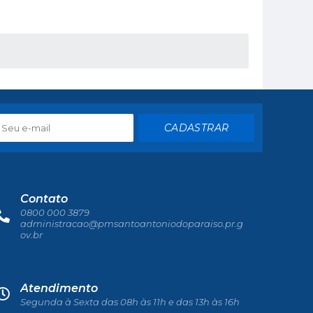
CADASTRAR
Contato
0800 000 3879
administracao@pmsantoantoniodoparaiso.pr.g
ov.br
Atendimento
Segunda à Sexta das 08h às 11h e das 13h às 16h