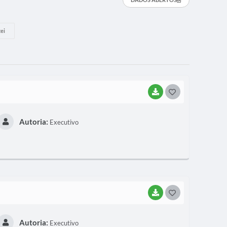
ei
BAIXAR
G
O
Autoria:
Executivo
S
T
E
I
BAIXAR
G
O
Autoria:
Executivo
S