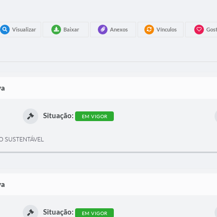
Visualizar
Baixar
Anexos
Vínculos
Gost
va
Situação:
EM VIGOR
ÃO SUSTENTÁVEL
va
Situação:
EM VIGOR