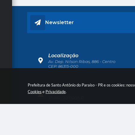
Newsletter
Localização
Av. Dep. Nilson Ribas, 886 - Centro
CEP: 86315-000
Prefeitura de Santo Antônio do Paraíso - PR e os cookies: nos
CNPJ
Cookies
e
Privacidade
.
75.832.170/0001-31
Ver