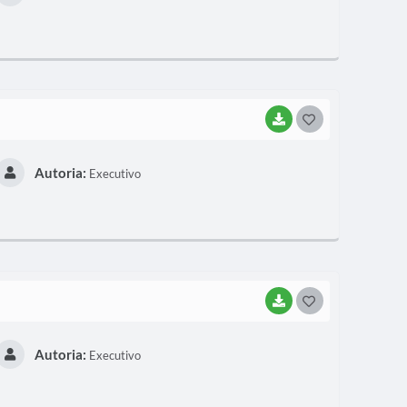
T
E
I
BAIXAR
G
O
Autoria:
Executivo
S
T
E
I
BAIXAR
G
O
Autoria:
Executivo
S
T