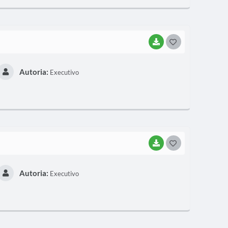
E
I
BAIXAR
G
O
Autoria:
Executivo
S
T
E
I
BAIXAR
G
O
Autoria:
Executivo
S
T
E
I