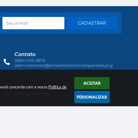
CADASTRAR
Contato
0800 000 3879
administracao@pmsantoantoniodoparaiso.pr.g
ov.br
ACEITAR
r você concorda com a nossa
Política de
Atendimento
PERSONALIZAR
Segunda à Sexta das 08h às 11h e das 13h às 16h
Dados Abertos