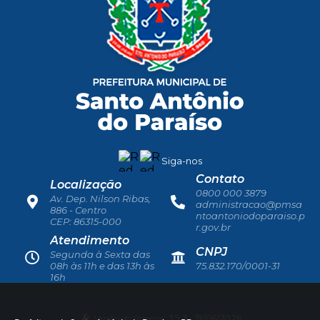
Siga-nos
Contato
Localização
0800 000 3879
Av. Dep. Nilson Ribas,
administracao@pmsa
886 - Centro
ntoantoniodoparaiso.p
CEP: 86315-000
r.gov.br
Atendimento
CNPJ
Segunda à Sexta das
08h às 11h e das 13h às
75.832.170/0001-31
16h
Versão do Sistema:
3.5.3 - 19/06/2026