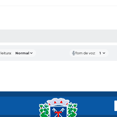
AS MÍDIAS
eitura:
Tom de voz: