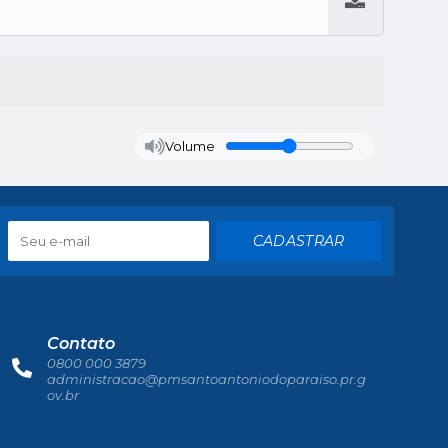
Baixar
Volume
CADASTRAR
Contato
0800 000 3879
administracao@pmsantoantoniodoparaiso.pr.g
ov.br