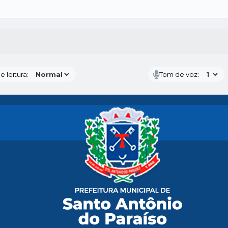
S MÍDIAS
 leitura:
Tom de voz: