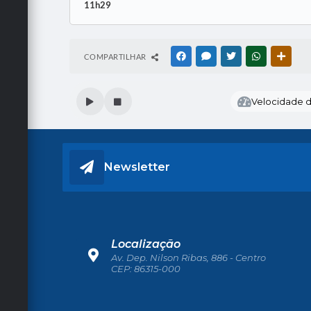
11h29
COMPARTILHAR
FACEBOOK
MESSENGER
TWITTER
WHATSAPP
OUTRA
Velocidade de
Newsletter
Localização
Av. Dep. Nilson Ribas, 886 - Centro
CEP: 86315-000