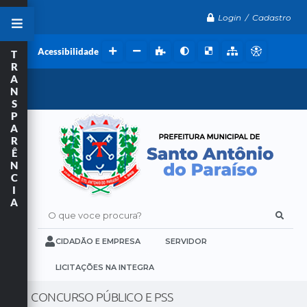
Login / Cadastro
Acessibilidade
T
R
A
N
S
P
A
R
Ê
N
C
I
A
O que voce procura?
CIDADÃO E EMPRESA
SERVIDOR
LICITAÇÕES NA INTEGRA
CONCURSO PÚBLICO E PSS