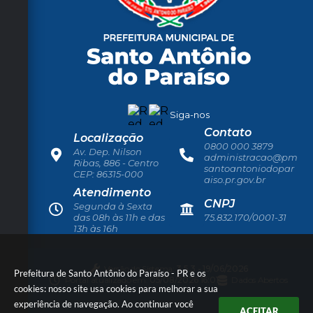
Siga-nos
Contato
Localização
0800 000 3879
Av. Dep. Nilson
administracao@pm
Ribas, 886 - Centro
santoantoniodopar
CEP: 86315-000
aiso.pr.gov.br
Atendimento
CNPJ
Segunda à Sexta
das 08h às 11h e das
75.832.170/0001-31
13h às 16h
Versão do Sistema:
3.5.3 - 19/06/2026
Prefeitura de Santo Antônio do Paraíso - PR e os
Portal atualizado em:
05/08/2026 16:01
Dados Abertos
cookies: nosso site usa cookies para melhorar a sua
experiência de navegação. Ao continuar você
ACEITAR