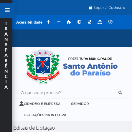
Login / Cadastro
Acessibilidade
T
R
A
N
S
P
A
R
Ê
N
C
I
A
O que voce procura?
CIDADÃO E EMPRESA
SERVIDOR
LICITAÇÕES NA INTEGRA
Editais de Licitação