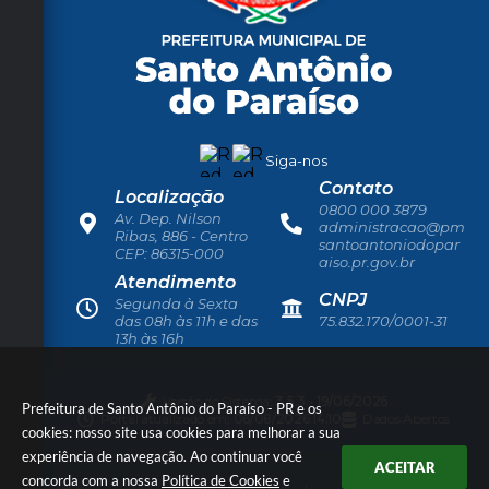
Siga-nos
Contato
Localização
0800 000 3879
Av. Dep. Nilson
administracao@pm
Ribas, 886 - Centro
santoantoniodopar
CEP: 86315-000
aiso.pr.gov.br
Atendimento
CNPJ
Segunda à Sexta
das 08h às 11h e das
75.832.170/0001-31
13h às 16h
Versão do Sistema:
3.5.3 - 19/06/2026
Prefeitura de Santo Antônio do Paraíso - PR e os
Portal atualizado em:
06/08/2026 14:10
Dados Abertos
cookies: nosso site usa cookies para melhorar a sua
experiência de navegação. Ao continuar você
ACEITAR
concorda com a nossa
Política de Cookies
e