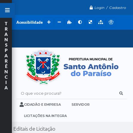
Login / Cadastro
Acessibilidade
T
R
A
N
S
P
A
R
Ê
N
C
I
A
O que voce procura?
CIDADÃO E EMPRESA
SERVIDOR
LICITAÇÕES NA INTEGRA
Editais de Licitação