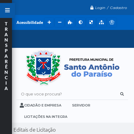
Login / Cadastro
Acessibilidade
T
R
A
N
S
P
A
R
Ê
N
C
I
A
O que voce procura?
CIDADÃO E EMPRESA
SERVIDOR
LICITAÇÕES NA INTEGRA
Editais de Licitação