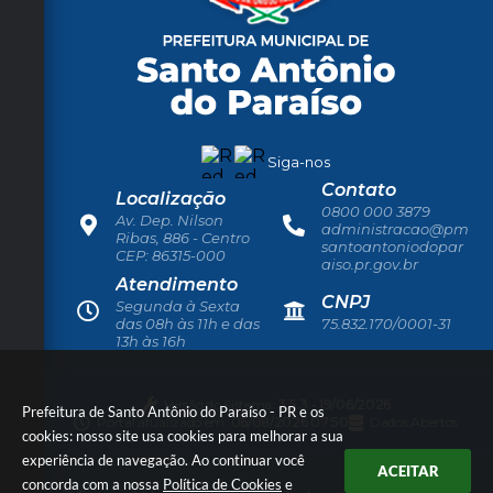
Siga-nos
Contato
Localização
0800 000 3879
Av. Dep. Nilson
administracao@pm
Ribas, 886 - Centro
santoantoniodopar
CEP: 86315-000
aiso.pr.gov.br
Atendimento
CNPJ
Segunda à Sexta
das 08h às 11h e das
75.832.170/0001-31
13h às 16h
Versão do Sistema:
3.5.3 - 19/06/2026
Prefeitura de Santo Antônio do Paraíso - PR e os
Portal atualizado em:
06/08/2026 07:50
Dados Abertos
cookies: nosso site usa cookies para melhorar a sua
experiência de navegação. Ao continuar você
ACEITAR
concorda com a nossa
Política de Cookies
e