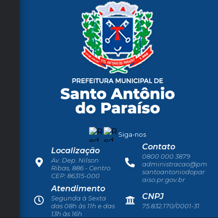
Siga-nos
Contato
Localização
0800 000 3879
Av. Dep. Nilson
administracao@pm
Ribas, 886 - Centro
santoantoniodopar
CEP: 86315-000
aiso.pr.gov.br
Atendimento
CNPJ
Segunda à Sexta
das 08h às 11h e das
75.832.170/0001-31
13h às 16h