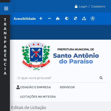
Login / Cadastro
Acessibilidade
T
R
A
N
S
P
A
R
Ê
N
C
I
A
O que voce procura?
CIDADÃO E EMPRESA
SERVIDOR
LICITAÇÕES NA INTEGRA
Editais de Licitação