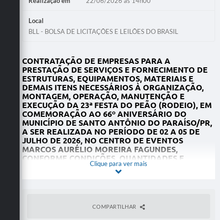
Realização em
22/06/2026 às 14h00
Local
BLL - BOLSA DE LICITAÇÕES E LEILÕES DO BRASIL
CONTRATAÇÃO DE EMPRESAS PARA A
PRESTAÇÃO DE SERVIÇOS E FORNECIMENTO DE
ESTRUTURAS, EQUIPAMENTOS, MATERIAIS E
DEMAIS ITENS NECESSÁRIOS À ORGANIZAÇÃO,
MONTAGEM, OPERAÇÃO, MANUTENÇÃO E
EXECUÇÃO DA 23ª FESTA DO PEÃO (RODEIO), EM
COMEMORAÇÃO AO 66º ANIVERSÁRIO DO
MUNICÍPIO DE SANTO ANTÔNIO DO PARAÍSO/PR,
A SER REALIZADA NO PERÍODO DE 02 A 05 DE
JULHO DE 2026, NO CENTRO DE EVENTOS
MARCOS AURÉLIO MOREIRA FAGUNDES,
CONFORME CONDIÇÕES, QUANTIDADES E
Clique para ver mais
EXIGÊNCIAS ESTABELECIDAS NO PROCESSO, EM
ATENDIMENTO AO DOCUMENTO DE
FORMALIZAÇÃO DE DEMANDA (DFD) DO
DEPARTAMENTO MUNICIPAL DE EDUCAÇÃO E
CULTURA
COMPARTILHAR