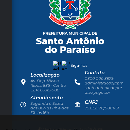
Siga-nos
Contato
Localização
0800 000 3879
Av. Dep. Nilson
administracao@pm
Ribas, 886 - Centro
santoantoniodopar
CEP: 86315-000
aiso.pr.gov.br
Atendimento
CNPJ
Segunda à Sexta
das 08h às 11h e das
75.832.170/0001-31
13h às 16h
Versão do Sistema:
3.5.3 - 19/06/2026