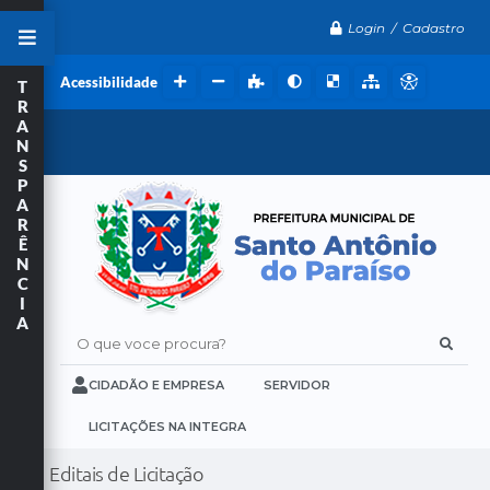
Login / Cadastro
Acessibilidade
T
R
A
N
S
P
A
R
Ê
N
C
I
A
O que voce procura?
CIDADÃO E EMPRESA
SERVIDOR
LICITAÇÕES NA INTEGRA
Editais de Licitação