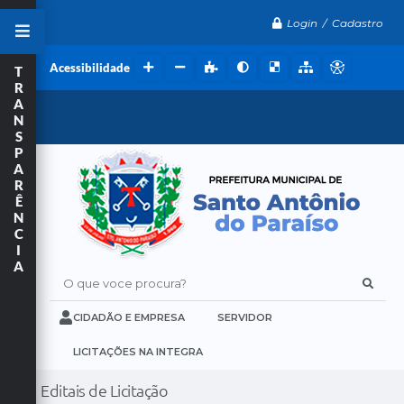
Login / Cadastro
Acessibilidade
T
R
A
N
S
P
A
R
Ê
N
C
I
A
O que voce procura?
CIDADÃO E EMPRESA
SERVIDOR
LICITAÇÕES NA INTEGRA
Editais de Licitação