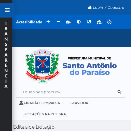
Login / Cadastro
Acessibilidade
T
R
A
N
S
P
A
R
Ê
N
C
I
A
O que voce procura?
CIDADÃO E EMPRESA
SERVIDOR
LICITAÇÕES NA INTEGRA
Editais de Licitação