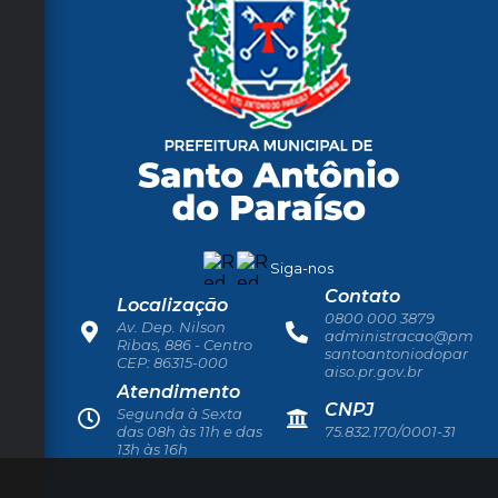
Siga-nos
Contato
Localização
0800 000 3879
Av. Dep. Nilson
administracao@pm
Ribas, 886 - Centro
santoantoniodopar
CEP: 86315-000
aiso.pr.gov.br
Atendimento
CNPJ
Segunda à Sexta
das 08h às 11h e das
75.832.170/0001-31
13h às 16h