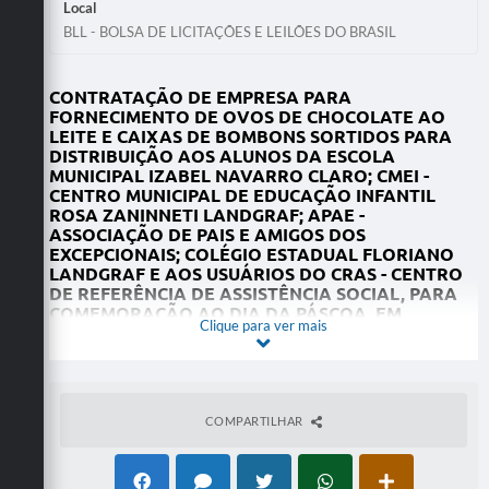
Local
BLL - BOLSA DE LICITAÇÕES E LEILÕES DO BRASIL
CONTRATAÇÃO DE EMPRESA PARA
FORNECIMENTO DE OVOS DE CHOCOLATE AO
LEITE E CAIXAS DE BOMBONS SORTIDOS PARA
DISTRIBUIÇÃO AOS ALUNOS DA ESCOLA
MUNICIPAL IZABEL NAVARRO CLARO; CMEI -
CENTRO MUNICIPAL DE EDUCAÇÃO INFANTIL
ROSA ZANINNETI LANDGRAF; APAE -
ASSOCIAÇÃO DE PAIS E AMIGOS DOS
EXCEPCIONAIS; COLÉGIO ESTADUAL FLORIANO
LANDGRAF E AOS USUÁRIOS DO CRAS - CENTRO
DE REFERÊNCIA DE ASSISTÊNCIA SOCIAL, PARA
COMEMORAÇÃO AO DIA DA PÁSCOA, EM
Clique para ver mais
ATENDIMENTO AO DFD - DOCUMENTO DE
FORMALIZAÇÃO DE DEMANDA DAS SECRETARIAS
SOLICITANTES, CONFORME DESCRIÇÃO
DETALHADA EM EDITAL
COMPARTILHAR