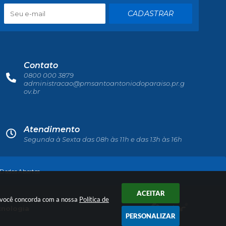
CADASTRAR
Contato
0800 000 3879
administracao@pmsantoantoniodoparaiso.pr.g
ov.br
Atendimento
Segunda à Sexta das 08h às 11h e das 13h às 16h
Dados Abertos
ACEITAR
r você concorda com a nossa
Política de
cnologia
PERSONALIZAR