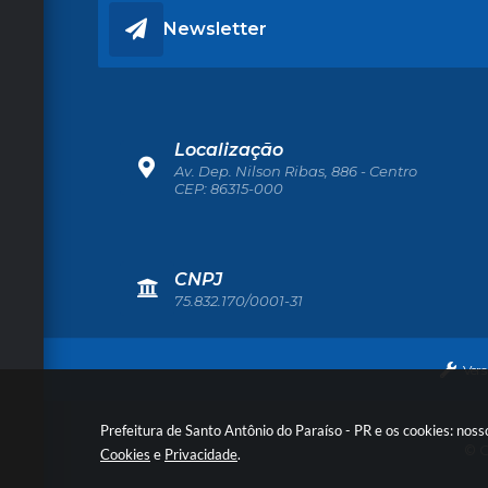
Newsletter
Localização
Av. Dep. Nilson Ribas, 886 - Centro
CEP: 86315-000
CNPJ
75.832.170/0001-31
Ver
Prefeitura de Santo Antônio do Paraíso - PR e os cookies: nos
© C
Cookies
e
Privacidade
.