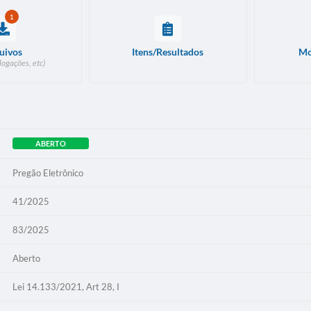
1
uivos
Itens/Resultados
Mo
logações, etc)
ABERTO
Pregão Eletrônico
41/2025
83/2025
Aberto
Lei 14.133/2021, Art 28, I