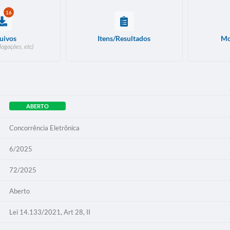
16
uivos
Itens/Resultados
Mo
logações, etc)
ABERTO
Concorrência Eletrônica
6/2025
72/2025
Aberto
Lei 14.133/2021, Art 28, II