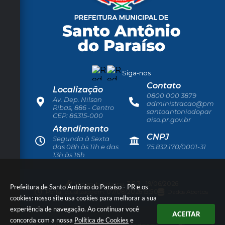
Siga-nos
Contato
Localização
0800 000 3879
Av. Dep. Nilson
administracao@pm
Ribas, 886 - Centro
santoantoniodopar
CEP: 86315-000
aiso.pr.gov.br
Atendimento
CNPJ
Segunda à Sexta
das 08h às 11h e das
75.832.170/0001-31
13h às 16h
Versão do Sistema:
3.5.3 - 19/06/2026
Prefeitura de Santo Antônio do Paraíso - PR e os
Portal atualizado em:
07/08/2026 15:50
Dados Abertos
cookies: nosso site usa cookies para melhorar a sua
experiência de navegação. Ao continuar você
ACEITAR
concorda com a nossa
Política de Cookies
e
© Copyright Instar - 2006-2026. Todos os