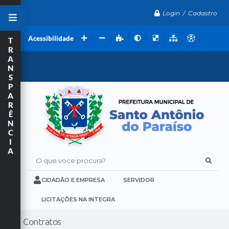
Login / Cadastro
Acessibilidade
T
R
A
N
S
P
A
R
Ê
N
C
I
A
O que voce procura?
CIDADÃO E EMPRESA
SERVIDOR
LICITAÇÕES NA INTEGRA
Contratos