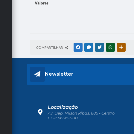
Valores
COMPARTILHAR
FACEBOOK
MESSENGER
TWITTER
WHATSAPP
OUTRA
Newsletter
Localização
Av. Dep. Nilson Ribas, 886 - Centro
CEP: 86315-000