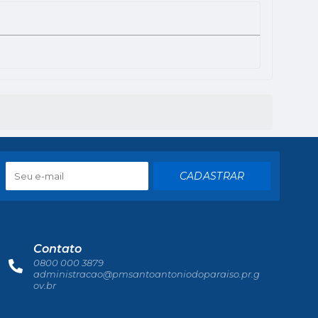
CADASTRAR
Contato
0800 000 3879
administracao@pmsantoantoniodoparaiso.pr.g
ov.br