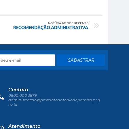
NOTÍCIA MENOS RECENTE
RECOMENDAÇÃO ADMINISTRATIVA
CADASTRAR
Contato
0800 000 3879
administracao@pmsantoantoniodoparaiso.pr.g
ov.br
Atendimento