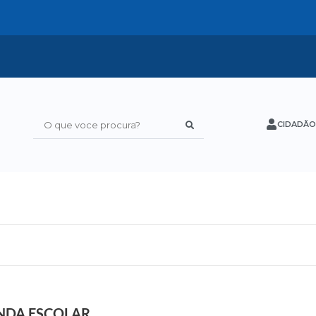
CIDADÃO
O que voce procura?
R
E
C
NDA ESCOLAR
U