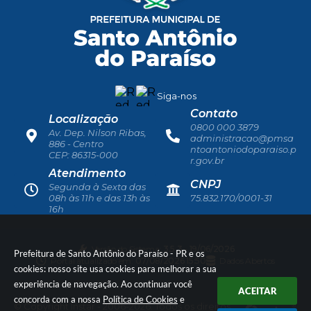
Siga-nos
Contato
Localização
0800 000 3879
Av. Dep. Nilson Ribas,
administracao@pmsa
886 - Centro
ntoantoniodoparaiso.p
CEP: 86315-000
r.gov.br
Atendimento
CNPJ
Segunda à Sexta das
08h às 11h e das 13h às
75.832.170/0001-31
16h
Versão do Sistema:
3.5.3 - 19/06/2026
Prefeitura de Santo Antônio do Paraíso - PR e os
Portal atualizado em:
07/08/2026 15:50
Dados Abertos
cookies: nosso site usa cookies para melhorar a sua
experiência de navegação. Ao continuar você
ACEITAR
concorda com a nossa
Política de Cookies
e
© Copyright Instar - 2006-2026. Todos os direitos