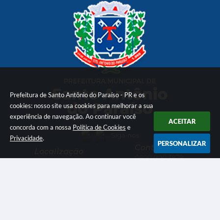
Prefeitura de Santo Antônio do Paraíso - PR e os
cookies: nosso site usa cookies para melhorar a sua
experiência de navegação. Ao continuar você
ACEITAR
concorda com a nossa
Política de Cookies
e
Siga-nos
Privacidade
.
PERSONALIZAR
Contato
Localização
0800 000 3879
Av. Dep. Nilson Ribas,
administracao@pmsa
886 - Centro
ntoantoniodoparaiso.p
CEP: 86315-000
r.gov.br
Atendimento
CNPJ
Segunda à Sexta das
08h às 11h e das 13h às
75.832.170/0001-31
16h