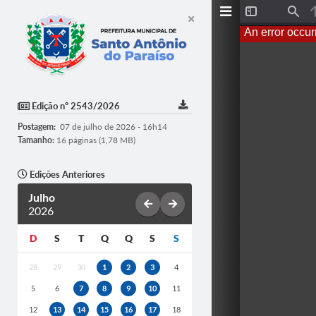
T
F
o
i
An error occur
g
n
g
d
l
e
S
i
d
Edição nº 2543/2026
e
b
Postagem:
07 de julho de 2026 - 16h14
a
r
Tamanho:
16 páginas (1,78 MB)
Edições Anteriores
Julho
2026
D
S
T
Q
Q
S
S
28
29
30
1
2
3
4
5
6
7
8
9
10
11
12
13
14
15
16
17
18